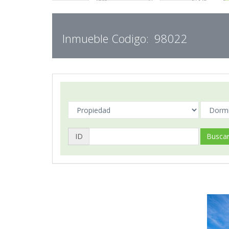
Inmueble Codigo:
98022
ID