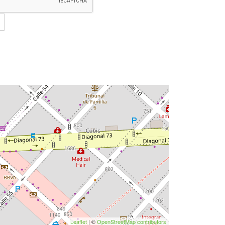
Leaflet
| ©
OpenStreetMap contributors