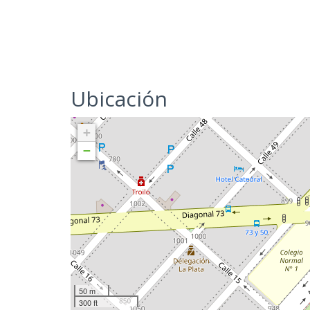
Ubicación
+
−
50 m
300 ft