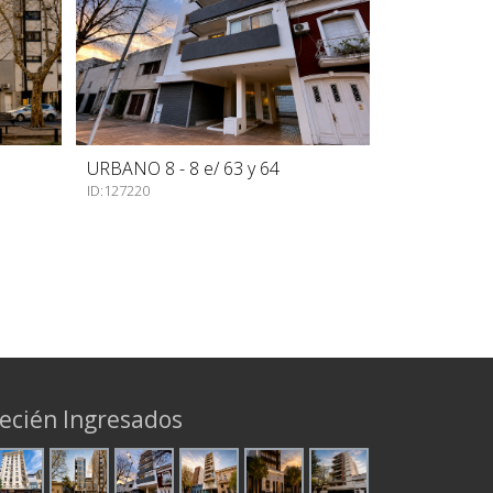
URBANO 8 - 8 e/ 63 y 64
ID:127220
ecién Ingresados